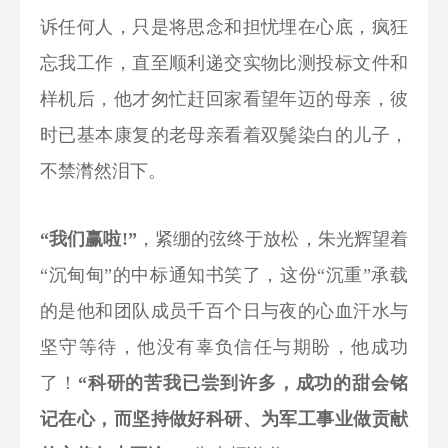
诉任何人，只是将思念和担忧埋在心底，疯狂
忘我工作，直至顺利递交实物比测投标文件和
样机后，他才匆忙赶回家看望年迈的母亲，彼
时已基本康复的老母亲看着双鬓染白的儿子，
不禁潸然泪下。
“我们赢啦!”
，紧绷的弦终于放松，朱光辉望着
“沉甸甸”的中标通知书笑了，这份“沉重”承载
的是他和团队成员千百个日与夜的心血汗水与
坚守等待，他没有辜负信任与期盼，他成功
了！
“科研的苦我已尝到许多，成功的甜会铭
记在心，而坚持做好科研、为军工事业做贡献