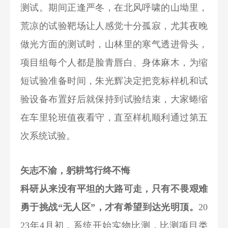
测试。期间正逢严冬，在北风呼啸的山坳里，
荒凉的试验靶场让人感觉十分孤寂，尤其夜晚
做光方面的测试时，山林里的寒气透进骨头，
项目组每个人都是脸青唇白、身体麻木，为缩
短试验准备时间，朱光辉决定把竞标样机和试
验设备布置好后就保持到试验结束，大家蜷缩
在车里轮班值夜看守，直至样机顺利通过第五
次系统试验。
矢志不渝，躬耕笃行终不悔
科研从来没有平坦的大路可走，只有不畏艰难
勇于挑战“无人区”，才有希望到达光明顶。
20
23年4月初，系统开始实物比测，比测项目类