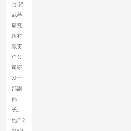
台 轻
武器
研究
所有
限责
任公
司研
发一
部副
部
长。
他自2
015年