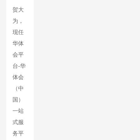
贺大
为，
现任
华体
会平
台-华
体会
（中
国）
一站
式服
务平