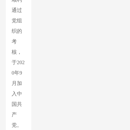
通过
党组
织的
考
核，
于202
0年9
月加
入中
国共
产
党。