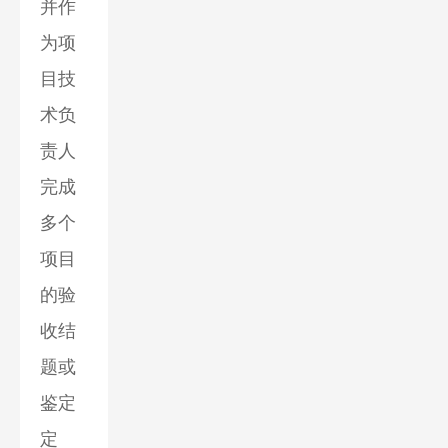
并作
为项
目技
术负
责人
完成
多个
项目
的验
收结
题或
鉴定
定