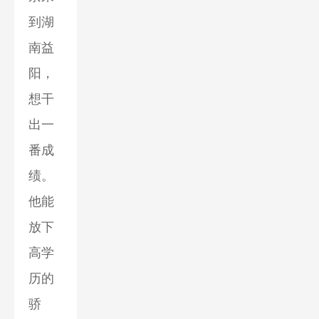
到湖
南益
阳，
想干
出一
番成
绩。
他能
放下
高学
历的
骄