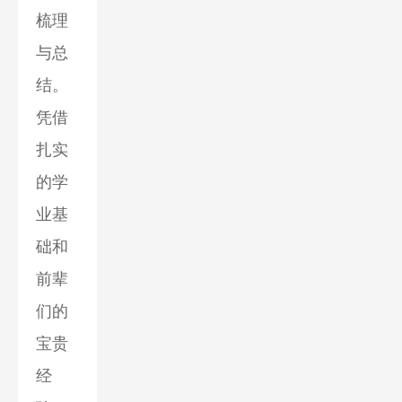
梳理
与总
结。
凭借
扎实
的学
业基
础和
前辈
们的
宝贵
经