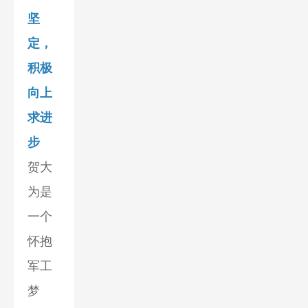
坚
定，
积极
向上
求进
步
贺大
为是
一个
怀抱
军工
梦