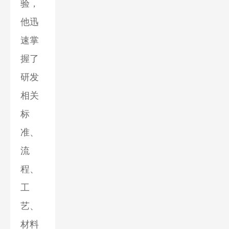
验，
他迅
速掌
握了
研发
相关
标
准、
流
程、
工
艺、
材料