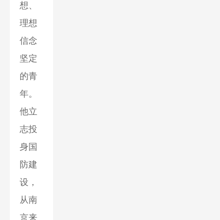
想、
理想
信念
坚定
的青
年。
他立
志投
身国
防建
设，
从南
京来