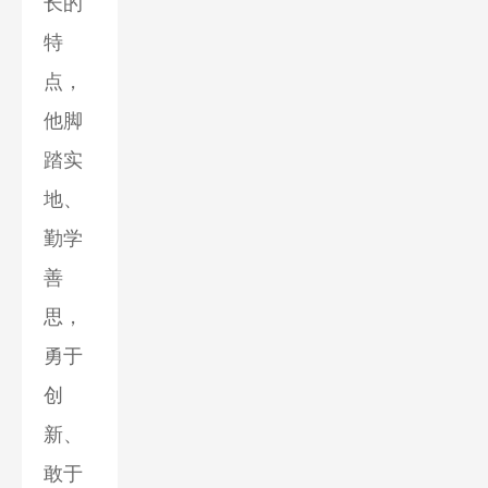
长的
特
点，
他脚
踏实
地、
勤学
善
思，
勇于
创
新、
敢于