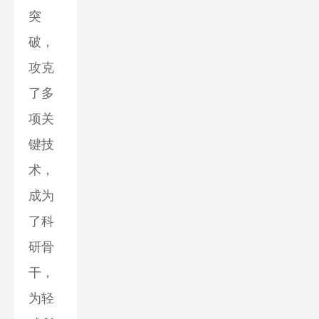
突
破，
攻克
了多
项关
键技
术，
成为
了科
研骨
干，
为轻