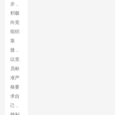
步，
积极
向党
组织
靠
拢，
以党
员标
准严
格要
求自
己，
顺利