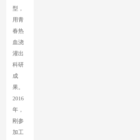
型，
用青
春热
血浇
灌出
科研
成
果。
2016
年，
刚参
加工