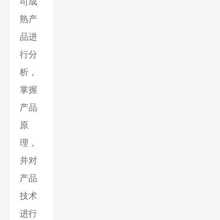
司成
熟产
品进
行分
析，
掌握
产品
原
理，
并对
产品
技术
进行