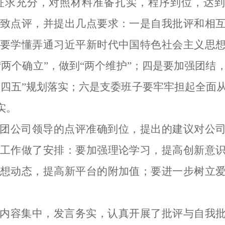
征求充分
，
对照材料准备扎实
，程序
到位
，
达
致点评
，
并提
出
几点要求
：
一
是
自我批评和相
要学懂弄通习近平新时代中国特色社会主义思
“两个确立”，做到“两个维护”
；四是要加强团结
十四五”规划落实
；六是支委班子
要牢牢担起全面
实。
团公司领导的点评准确到位
，
提出的建议对
公
工作做了安排
：要
加强理论学习
，
提高创新意
想动态
，提高新平台的附加值；
要
进一步树立
内容集中
，
发言务实
，
认真开展了批评与自我