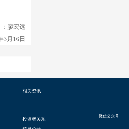
司：廖宏远
2年3月16日
相关资讯
微信公众号
投资者关系
信息公开