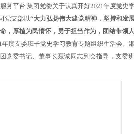
服务平台 集团党委关于认真开好20
2
1
年度
党史
司
党支部以
“
大力弘扬伟大建党精神，坚持和发
命，厚植为民情怀，勇于担当作为，团结带领
21年度
支委班子党史学习教育专题组织生活会。
团党委书记、董事长聂诚同志到会指导，支委