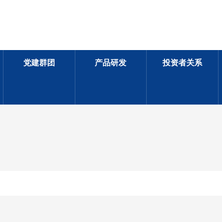
党建群团
产品研发
投资者关系