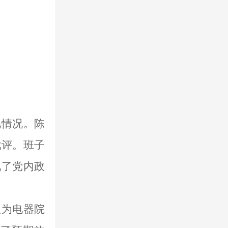
见情况。
陈
批评。班子
现了党内政
认为
电器院