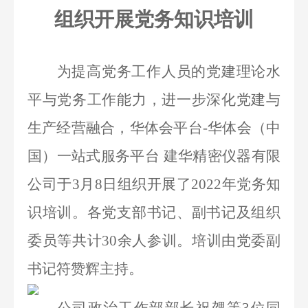
组织开展党务知识培训
为提高党务工作人员的党建理论水
平与党务工作能力，进一步深化党建与
生产经营融合，华体会平台-华体会（中
国）一站式服务平台 建华精密仪器有限
公司于3月8日组织开展了2022年党务知
识培训。各党支部书记、副书记及组织
委员等共计30余人参训。培训由党委副
书记符赞辉主持。