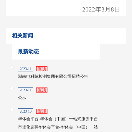
2022年3月8日
相关新闻
最新动态
置顶
2023-11
湖南电科院检测集团有限公司招聘公告
置顶
2023-11
公示
置顶
2023-10
华体会平台-华体会（中国）一站式服务平台
市场化选聘华体会平台-华体会（中国）一站