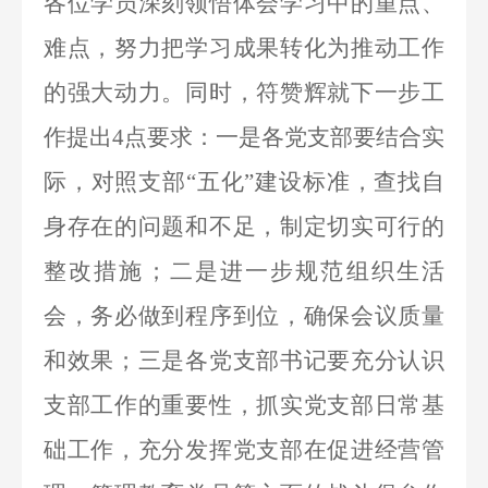
各位学员深刻领悟体会学习中的重点、
难点，努力把学习成果转化为推动工作
的强大动力。同时，符赞辉就下一步工
作提出4点要求：一是各党支部要结合实
际，对照支部“五化”建设标准，查找自
身存在的问题和不足，制定切实可行的
整改措施；二是进一步规范组织生活
会，务必做到程序到位，确保会议质量
和效果；三是各党支部书记要充分认识
支部工作的重要性，抓实党支部日常基
础工作，充分发挥党支部在促进经营管