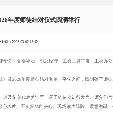
026年度师徒结对仪式圆满举行
时间：2026-03-02 13:42
。建华公司党委委员、副总经理、工会主席丁俊，工会办
法》及2026年度师徒结对名单，字句之间，既明确了师
，以及徒弟代表姜浩臣、周子钧依次进行发言。师父们言
虚心求教、不负韶华的决心。现场掌声阵阵，暖意融融，