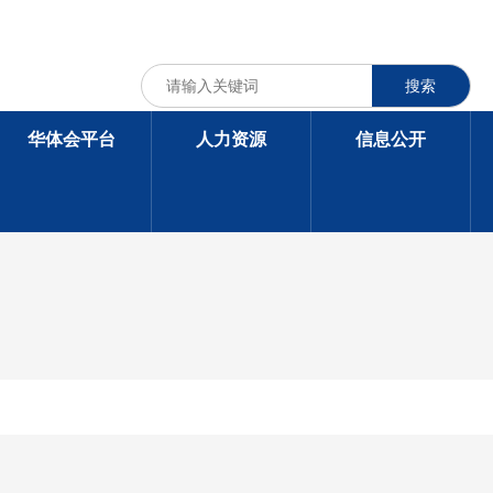
搜索
华体会平台
人力资源
信息公开