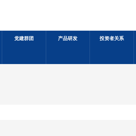
党建群团
产品研发
投资者关系