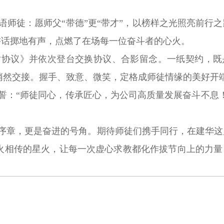
师徒：愿师父“带德”更“带才”，以榜样之光照亮前行
。讲话掷地有声，点燃了在场每一位奋斗者的心火。
对协议》并依次登台交换协议、合影留念。一纸契约，既
悄然交接。握手、致意、微笑，定格成师徒情缘的美好开
誓：“师徒同心，传承匠心，为公司高质量发展奋斗不息！
序章，更是奋进的号角。期待师徒们携手同行，在建华这
火相传的星火，让每一次虚心求教都化作拔节向上的力量