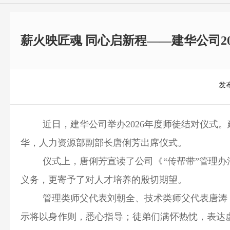
薪火映匠魂 同心启新程——建华公司2
发布
近日，建华公司举办2026年度师徒结对仪式
华，人力资源部副部长唐俐芳出席仪式。
仪式上，唐俐芳宣读了公司《“传帮带”管理办
义务，更寄予了对人才培养的殷切期望。
管理类师父代表刘朝全、技术类师父代表唐涛
示将以身作则，悉心指导；徒弟们满怀热忱，表达