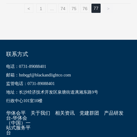
服务平台 集团召开2019年工作会
77
<
1
...
74
75
76
>
联系方式
电话：0731-89088401
邮箱：hnbqgf@blackandlightco.com
监管电话：0731-89088401
地址：长沙经济技术开发区泉塘街道漓湘东路9号
行政中心101室10楼
华体会平
关于我们
相关资讯
党建群团
产品研发
台-华体会
（中国）一
站式服务平
台