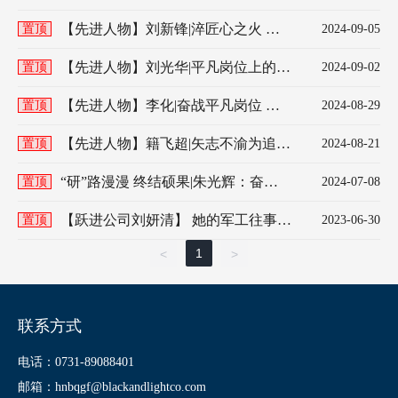
奋斗成果卫国防
【先进人物】刘新锋|淬匠心之火 铸
置顶
2024-09-05
时代之刃
【先进人物】刘光华|平凡岗位上的尖
置顶
2024-09-02
兵
【先进人物】李化|奋战平凡岗位 坚
置顶
2024-08-29
持铸就梦想
【先进人物】籍飞超|矢志不渝为追梦
置顶
2024-08-21
科技成就追梦人
“研”路漫漫 终结硕果|朱光辉：奋斗
置顶
2024-07-08
在军工科研战线的排头兵
【跃进公司刘妍清】 她的军工往事：
置顶
2023-06-30
嬗变中的坚守与热爱丨我在国企三十
1
<
>
年
联系方式
电话：0731-89088401
邮箱：hnbqgf@blackandlightco.com